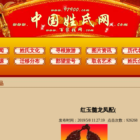
闻
姓氏文化
寻根旅游
图片资讯
历代
源
迁移分布
郡望堂号
取名艺术
姓氏
品
红玉髓龙凤配(
发布时间：2019/5/8 11:27:19 点击次数：926268