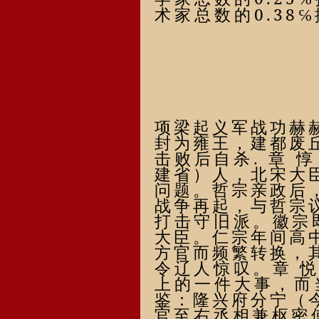
0.38
术家
总数的
℅
项梁起义军战功赫
封为
雍王
，建都废
击败后自杀
.
章
惇
建省）人，北宋大
问题。哲宗亲政后
战争再起，与哲宗
打击守旧派。徽宗
大臣。仁宗年间高
方官而频繁转换，
令辽人惊叹。
章
上的一件大事，而
鉴：隆兴府分宁（
官至右丞相兼枢密