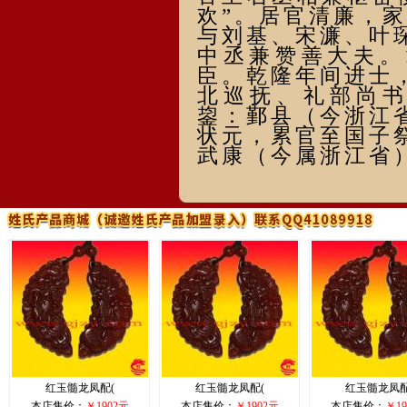
欢”。居官清廉，
与刘基、宋濂、叶
中丞兼赞善大夫。
臣。乾隆年间进士
北巡抚、礼部尚
鋆：鄞县（今浙江
状元，累官至国子
武康（今属浙江省
红玉髓龙凤配(
红玉髓龙凤配(
红玉髓龙凤配
本店售价：
￥1902元
本店售价：
￥1902元
本店售价：
￥19