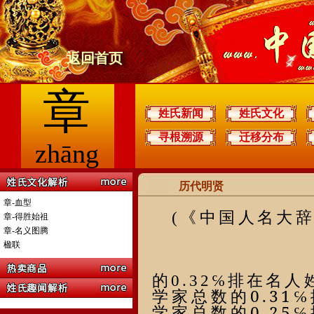
返回首页
章
姓氏新闻
姓氏文化
寻根溯源
迁移分布
zhāng
历代明贤
章-血型
(
《中国人名大
章-得胜始祖
章-名义图腾
楹联
的
0.32
℅排在名人
0.31
学家总数的
℅
0.25
学家总数的
℅