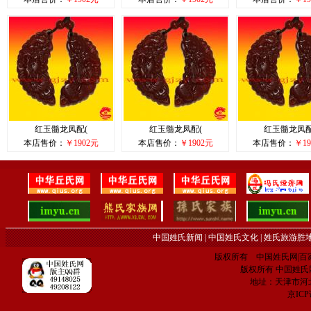
红玉髓龙凤配(
红玉髓龙凤配(
红玉髓龙凤配
本店售价：
￥1902元
本店售价：
￥1902元
本店售价：
￥19
中国姓氏新闻
|
中国姓氏文化
|
姓氏旅游胜
版权所有 中国姓氏网|百家姓网 C
版权所有 中国姓氏网 电子
地址：天津市河
京IC