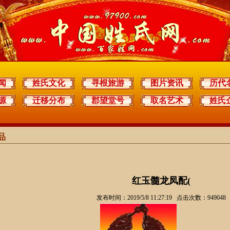
闻
姓氏文化
寻根旅游
图片资讯
历代
源
迁移分布
郡望堂号
取名艺术
姓氏
品
红玉髓龙凤配(
发布时间：2019/5/8 11:27:19 点击次数：949048