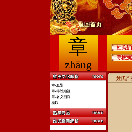
返回首页
章
姓氏新
寻根溯
zhāng
姓氏产
章-血型
章-得胜始祖
章-名义图腾
楹联