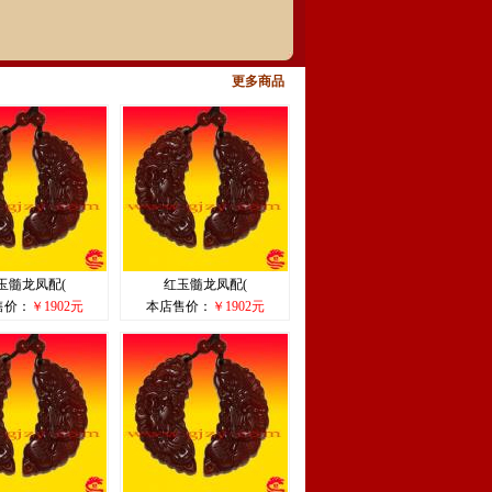
更多商品
玉髓龙凤配(
红玉髓龙凤配(
售价：
￥1902元
本店售价：
￥1902元