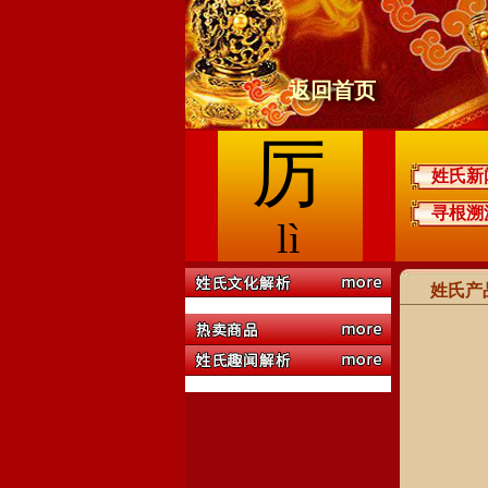
返回首页
厉
姓氏新
寻根溯
lì
姓氏产