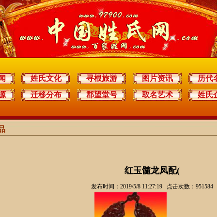
闻
姓氏文化
寻根旅游
图片资讯
历代
源
迁移分布
郡望堂号
取名艺术
姓氏
品
红玉髓龙凤配(
发布时间：2019/5/8 11:27:19 点击次数：951584