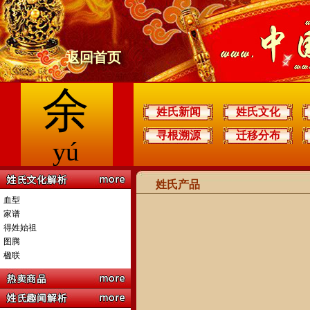
返回首页
余
姓氏新闻
姓氏文化
寻根溯源
迁移分布
yú
姓氏产品
血型
家谱
得姓始祖
图腾
楹联