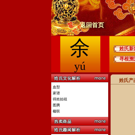
返回首页
余
姓氏新
寻根溯
yú
姓氏产
血型
家谱
得姓始祖
图腾
楹联