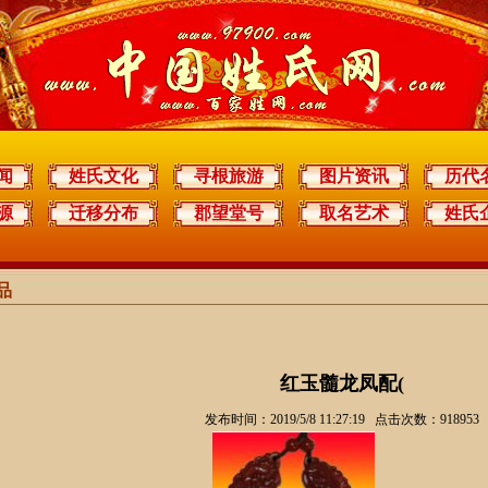
闻
姓氏文化
寻根旅游
图片资讯
历代
源
迁移分布
郡望堂号
取名艺术
姓氏
品
红玉髓龙凤配(
发布时间：2019/5/8 11:27:19 点击次数：918953